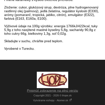
Zloženie: cukor, glukózový sirup, dextróza, plne hydrogenovaný
rastlinný olej (palmový), jedlá želatína, regulátor kyslosti (E330),
arómy (pomaranč, tropická, jablko, citrón), emulgátor (E322),
farbivá (E163, E160a, E100).
Výživové údaje na 100g výrobku: energia 1766kJ/422kcal, tuky
5,9g z toho nasýtené mastné kyseliny 5,8g, sacharidy 90,8g z
toho cukry 66g, bielkoviny 1,3g, soľ 0,02g.
Skladujte v suchu, chráňte pred teplom.
Vyrobené v Turecku.
Prepnúť zobrazenie na plnú verziu
Copyright 2021 - 2026 © ihope.sk
Vytvárame eshopy - Atomer.sk