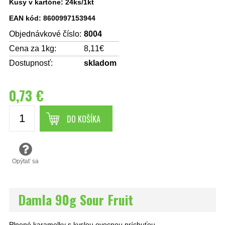
Kusy v kartóne: 24ks/1kt
EAN kód: 8600997153944
Objednávkové číslo:
8004
Cena za 1kg:
8,11€
Dostupnosť:
skladom
0,73 €
DO KOŠÍKA
Opýtať sa
Damla 90g Sour Fruit
Plnené karamelky s kyslou ovocnou príchuťou.