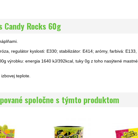
s Candy Rocks 60g
náplňami.
róza, regulátor kyslosti: E330; stabilizátor: E414; arómy, farbivá: E133
0g výrobku: energia 1640 kJ/392kcal, tuky 0g z toho nasýtené mastné k
 izbovej teplote.
pované spoločne s týmto produktom