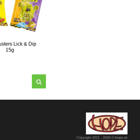
sters Lick & Dip
15g
Sídlo: Mechenice 170, 951 46
Copyright 2021 - 2026 © ihope.sk