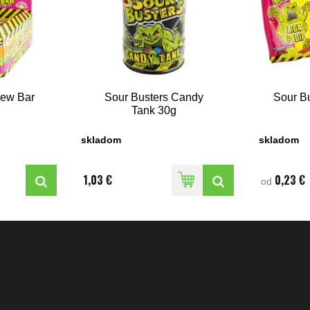
hew Bar
Sour Busters Candy
Sour Bu
Tank 30g
skladom
skladom
1,03 €
0,23 €
od
Prevádzkovateľ:
Peter Holka – HOPE
IČO: 34 519 327 | IČ DPH: SK1020393572
Podhorany
písaný v Živnostenskom registri OU Nitra
Orgán dozoru:
SOI – www.soi.sk
odné podmienky
Ochrana osobných údajov