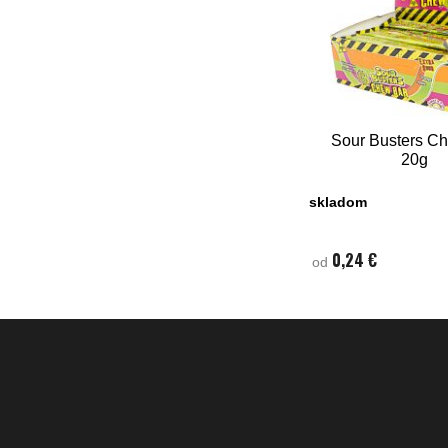
Sour Busters C
20g
skladom
0,24 €
od
Za
Obch