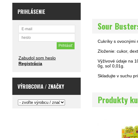
PRIHLÁSENIE
Sour Buster
Cukríky s ovocnými 
Zloženie: cukor, dext
Zabudol som heslo
Výživové údaje na 10
Registrácia
0g, soľ 0,01g.
Skladujte v suchu pri
VÝROBCOVIA / ZNAČKY
Produkty ku