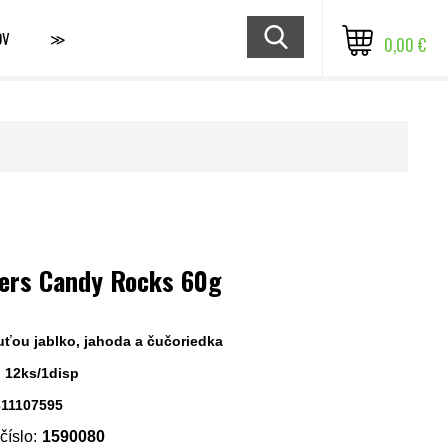
OV
≫
0,00 €
ers Candy Rocks 60g
uťou jablko, jahoda a čučoriedka
: 12ks/1disp
311107595
íslo:
1590080