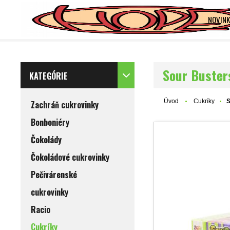
NOVINK
Sour Buster
KATEGÓRIE
Úvod
Cukríky
S
Zachráň cukrovinky
Bonboniéry
Čokolády
Čokoládové cukrovinky
Pečivárenské
cukrovinky
Racio
Cukríky