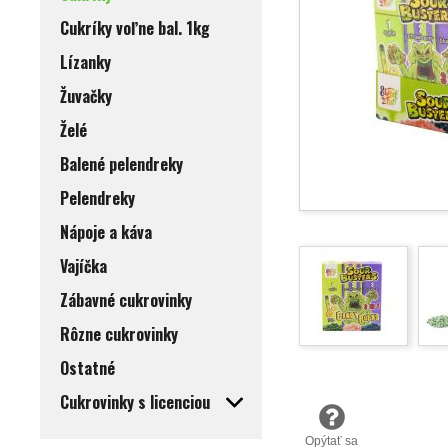
Cukríky voľne bal. 1kg
Lízanky
Žuvačky
Želé
Balené pelendreky
Pelendreky
Nápoje a káva
Vajíčka
Zábavné cukrovinky
Rôzne cukrovinky
Ostatné
Cukrovinky s licenciou
Opýtať sa