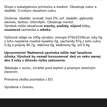
Drops s eukalyptovou príchuťou a medom. Obsahuje cukor a
sladidlá. S nízkym obsahom cukru.
Zloženie: sladidlo: izomalt, med 2%, soľ, sladidlo: glykozidy
steviolu, farbivo: chlorofylín. Obsahuje mentol.
Výrobok môže obsahovat
orechy, arašidy, sójové
bôby
,
sezamové
semienka a
mlieko.
Výživové údaje na 100g výrobku: energia 975kJ/233kcal, tuky 0g
z toho nasýtené mastné kyseliny 0g, sacharidy 97g z toho cukry
0,3g a polyoly 96,7g, vláknina 0g, bielkoviny 0g, soľ 0,4g.
Upozornenie! Nadmerná spotreba môže mať laxatívne
účinky. Výrobok by nemali konzumovať deti vo veku menej
ako 3 roky z dôvodu rizika zadusenia.
Skladujte v suchu, chráňte pred teplom a priamym slnečným
žiarením.
Primárna zložka pochádza z EÚ.
Vyrobené v Grécku.