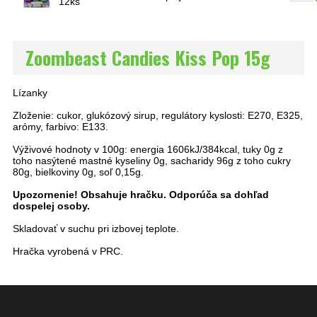
12ks
Zoombeast Candies Kiss Pop 15g
Lízanky
Zloženie: cukor, glukózový sirup, regulátory kyslosti: E270, E325,
arómy, farbivo: E133.
Výživové hodnoty v 100g: energia 1606kJ/384kcal, tuky 0g z
toho nasýtené mastné kyseliny 0g, sacharidy 96g z toho cukry
80g, bielkoviny 0g, soľ 0,15g.
Upozornenie! Obsahuje hračku. Odporúča sa dohľad
dospelej osoby.
Skladovať v suchu pri izbovej teplote.
Hračka vyrobená v PRC.