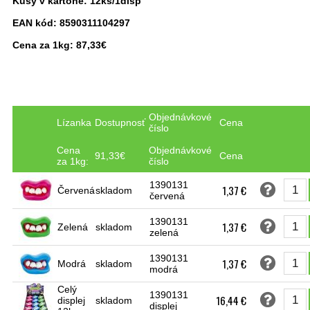
Kusy v kartóne: 12ks/1disp
EAN kód:
8590311104297
Cena za 1kg: 87,33€
Objednávkové
Lízanka
Dostupnosť
Cena
číslo
Cena
Objednávkové
91,33€
Cena
za 1kg:
číslo
1390131
1,37 €
Červená
skladom
červená
1390131
1,37 €
Zelená
skladom
zelená
1390131
1,37 €
Modrá
skladom
modrá
Celý
1390131
16,44 €
displej
skladom
displej