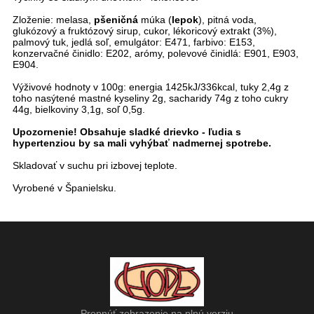
Zloženie: melasa,
pšeničná
múka (
lepok
), pitná voda,
glukózový a fruktózový sirup, cukor, lékoricový extrakt (3%),
palmový tuk, jedlá soľ, emulgátor: E471, farbivo: E153,
konzervačné činidlo: E202, arómy, polevové činidlá: E901, E903,
E904.
Výživové hodnoty v 100g: energia 1425kJ/336kcal, tuky 2,4g z
toho nasýtené mastné kyseliny 2g, sacharidy 74g z toho cukry
44g, bielkoviny 3,1g, soľ 0,5g.
Upozornenie! Obsahuje sladké drievko - ľudia s
hypertenziou by sa mali vyhýbať nadmernej spotrebe.
Skladovať v suchu pri izbovej teplote.
Vyrobené v Španielsku.
Prepnúť zobrazenie na plnú verziu