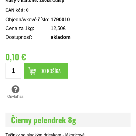
Kusy v kartóne: 200ks/1disp
EAN kód: 0
Objednávkové číslo:
1790010
Cena za 1kg:
12,50€
Dostupnosť:
skladom
0,10 €
DO KOŠÍKA
Opýtať sa
Čierny pelendrek 8g
Tyčinky so sladkým drievkom - lékoricové.