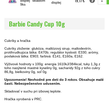
19,17 €
displej
skladom
displej
9ks
Barbie Candy Cup 10g
Cukríky a hračka
Cukríky zloženie: glukóza, maltózový sirup, maltodextrín,
protihrudkujúca látka: E470b; regulátor kyslosti: E330; arómy,
povlaková látka: E903; farbivá: E141, E160a, E162.
Výživové hodnoty v 100g: energia 1610kJ/384kcal, tuky 1,3g z
toho nasýtené mastné kyseliny 0g, sacharidy 92g z toho cukry
86,8g, bielkoviny 0g, soľ 0g.
Upozornenie! Nevhodné pre deti do 3 rokov. Obsahuje malé
časti. Nebezpečenstvo udusením.
Skladovať v suchu pri izbovej teplote.
Hračka vyrobená v PRC.