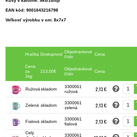
Kusy v kartóne: 9ks/1disp
EAN kód: 9001643216798
Veľkosť výrobku v cm: 8x7x7
Objednávkové
Hračka
Dostupnosť
Cena
číslo
Cena
Objednávkové
za
213,00€
Cena
číslo
1kg:
3300061
2,13 €
Ružová
skladom
ružová
3300061
2,13 €
Zelená
skladom
zelená
3300061
2,13 €
Fialová
skladom
fialová
Celý
3300061