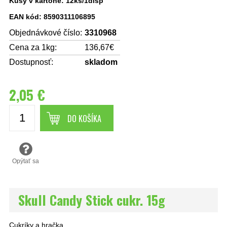
Kusy v kartóne: 12ks/1disp
EAN kód: 8590311106895
Objednávkové číslo:
3310968
Cena za 1kg:
136,67€
Dostupnosť:
skladom
2,05 €
DO KOŠÍKA
Opýtať sa
Skull Candy Stick cukr. 15g
Cukríky a hračka