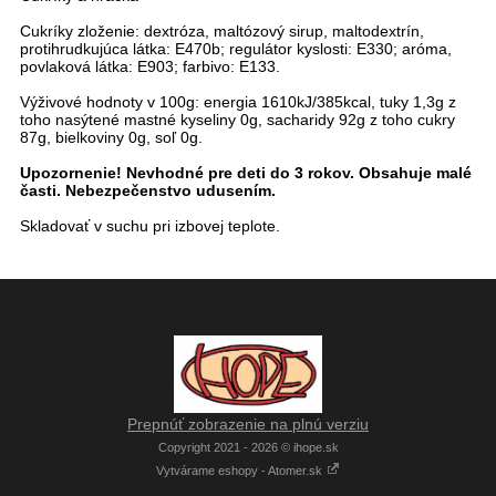
Cukríky zloženie: dextróza, maltózový sirup, maltodextrín,
protihrudkujúca látka: E470b; regulátor kyslosti: E330; aróma,
povlaková látka: E903; farbivo: E133.
Výživové hodnoty v 100g: energia 1610kJ/385kcal, tuky 1,3g z
toho nasýtené mastné kyseliny 0g, sacharidy 92g z toho cukry
87g, bielkoviny 0g, soľ 0g.
Upozornenie! Nevhodné pre deti do 3 rokov. Obsahuje malé
časti. Nebezpečenstvo udusením.
Skladovať v suchu pri izbovej teplote.
Prepnúť zobrazenie na plnú verziu
Copyright 2021 - 2026 © ihope.sk
Vytvárame eshopy - Atomer.sk