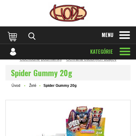
Prevádzkovateľ:
Peter Holka – HOPE
MENU
IČO: 34 519 327 | IČ DPH: SK1020393572
Sídlo: Mechenice 170, 951 46 Podhorany
Zapísaný v Živnostenskom registri OU Nitra
Orgán dozoru:
SOI – www.soi.sk
KATEGÓRIE
Obchodné podmienky
Ochrana osobných údajov
Spider Gummy 20g
Úvod
Želé
Spider Gummy 20g