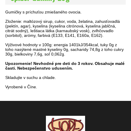
Gumičky s príchuťou zmiešaného ovocia.
Zloženie: maltózový sirup, cukor, voda, želatina, zahusťovadlá
(pektín, agar), kyselina (kyselina citrónová, kyselina jablčná,
citrát sodný), leštiaca látka (karnaubský vosk), zvlhčovadlo
(sorbitol), arómy, farbivá (E133, E141, E160a, E162).
Výživové hodnoty v 100g: energia 1401kJ/354kcal, tuky 0g z
toho nasýtené mastné kyseliny 0g, sacharidy 74,8g z toho cukry
30g, bielkoviny 7,6g, soľ 0,062g.
Upozornenie! Nevhodné pre deti do 3 rokov. Obsahuje malé
časti. Nebezpečenstvo udusením.
Skladujte v suchu a chlade.
Vyrobené v Číne.