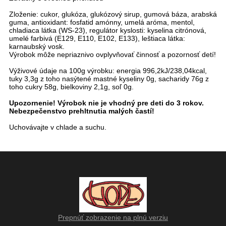
Zloženie: cukor, glukóza, glukózový sirup, gumová báza, arabská
guma, antioxidant: fosfatid amónny, umelá aróma, mentol,
chladiaca látka (WS-23), regulátor kyslosti: kyselina citrónová,
umelé farbivá (E129, E110, E102, E133), leštiaca látka:
karnaubský vosk.
Výrobok môže nepriaznivo ovplyvňovať činnosť a pozornosť detí!
Výživové údaje na 100g výrobku: energia 996,2kJ/238,04kcal,
tuky 3,3g z toho nasýtené mastné kyseliny 0g, sacharidy 76g z
toho cukry 58g, bielkoviny 2,1g, soľ 0g.
Upozornenie! Výrobok nie je vhodný pre deti do 3 rokov.
Nebezpečenstvo prehltnutia malých častí!
Uchovávajte v chlade a suchu.
Prepnúť zobrazenie na plnú verziu