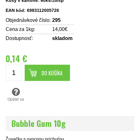
Kusy v kartóne: 60ks/1disp
EAN kód: 6983112005726
Objednávkové číslo:
295
Cena za 1kg:
14,00€
Dostupnosť:
skladom
0,14 €
DO KOŠÍKA
Opýtať sa
Bubble Gum 10g
Žuvačky s ovocnou príchuťou