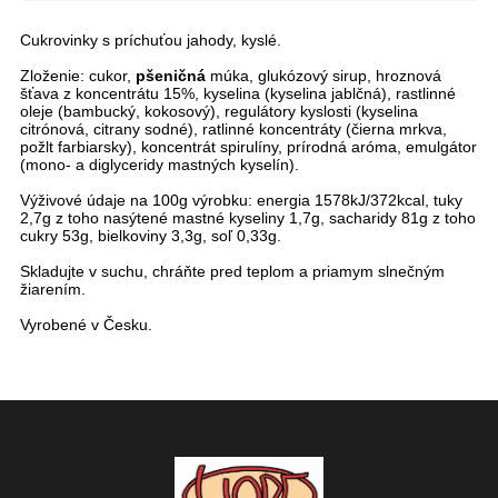
Cukrovinky s príchuťou jahody, kyslé.
Zloženie: cukor,
pšeničná
múka, glukózový sirup, hroznová
šťava z koncentrátu 15%, kyselina (kyselina jablčná), rastlinné
oleje (bambucký, kokosový), regulátory kyslosti (kyselina
citrónová, citrany sodné), ratlinné koncentráty (čierna mrkva,
požlt farbiarsky), koncentrát spirulíny, prírodná aróma, emulgátor
(mono- a diglyceridy mastných kyselín).
Výživové údaje na 100g výrobku: energia 1578kJ/372kcal, tuky
2,7g z toho nasýtené mastné kyseliny 1,7g, sacharidy 81g z toho
cukry 53g, bielkoviny 3,3g, soľ 0,33g.
Skladujte v suchu, chráňte pred teplom a priamym slnečným
žiarením.
Vyrobené v Česku.