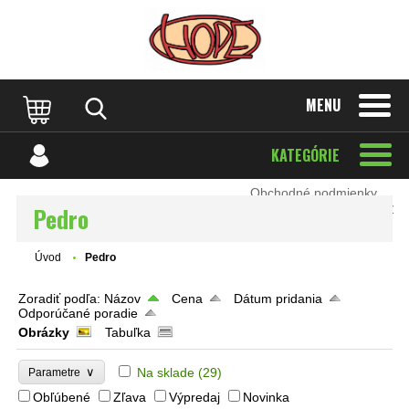
Prevádzkovateľ:
Peter Holka – HOPE
MENU
IČO: 34 519 327 | IČ DPH: SK1020393572
Sídlo: Mechenice 170, 951 46 Podhorany
Zapísaný v Živnostenskom registri OU Nitra
Orgán dozoru:
SOI –
KATEGÓRIE
www.soi.sk
Obchodné podmienky
Ochrana osobných údajov
Pedro
Úvod
Pedro
Zoradiť podľa:
Názov
Cena
Dátum pridania
Odporúčané poradie
Obrázky
Tabuľka
∨
Na sklade
(29)
Parametre
Obľúbené
Zľava
Výpredaj
Novinka