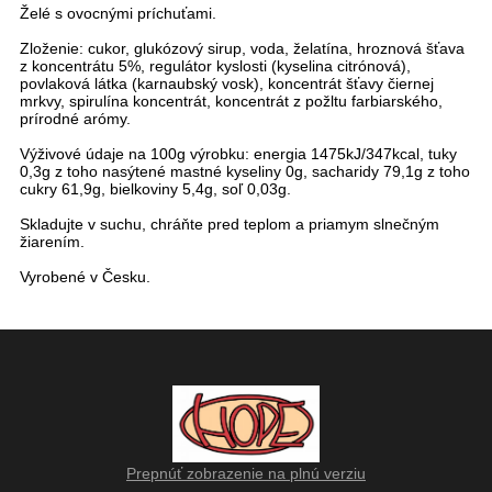
Želé s ovocnými príchuťami.
Zloženie: cukor, glukózový sirup, voda, želatína, hroznová šťava
z koncentrátu 5%, regulátor kyslosti (kyselina citrónová),
povlaková látka (karnaubský vosk), koncentrát šťavy čiernej
mrkvy, spirulína koncentrát, koncentrát z požltu farbiarského,
prírodné arómy.
Výživové údaje na 100g výrobku: energia 1475kJ/347kcal, tuky
0,3g z toho nasýtené mastné kyseliny 0g, sacharidy 79,1g z toho
cukry 61,9g, bielkoviny 5,4g, soľ 0,03g.
Skladujte v suchu, chráňte pred teplom a priamym slnečným
žiarením.
Vyrobené v Česku.
Prepnúť zobrazenie na plnú verziu