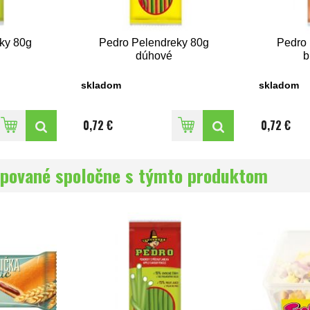
ky 80g
Pedro Pelendreky 80g
Pedro 
dúhové
b
skladom
skladom
0,72 €
0,72 €
pované spoločne s týmto produktom