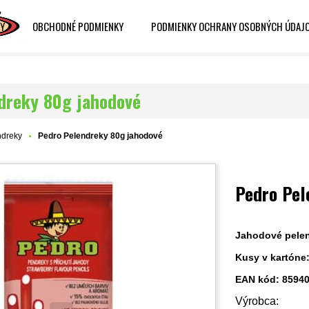
Y
OBCHODNÉ PODMIENKY
PODMIENKY OCHRANY OSOBNÝCH ÚDAJ
dreky 80g jahodové
ndreky
Pedro Pelendreky 80g jahodové
Pedro Pel
Jahodové pele
Kusy v kartóne:
EAN kód: 8594
Výrobca: