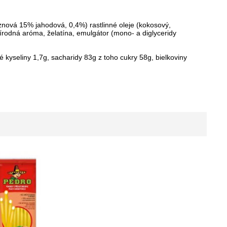
nová 15% jahodová, 0,4%) rastlinné oleje (kokosový,
prírodná aróma, želatína, emulgátor (mono- a diglyceridy
kyseliny 1,7g, sacharidy 83g z toho cukry 58g, bielkoviny