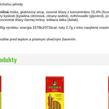
ríchuťou jahody.
ničná
múka, glukózový sirup, ovocné šťavy z koncentrátov 15,4% (hroz
y kyslosti (kyselina citrónová, citrany sodné), zvlhčovadlo (glycerol), 
ncentrát šťavy čiernej mrkvy, leštiaca látka (šelak).
0g výrobku: energia 1578kJ/372kcal, tuky 2,7g z toho nasýtené mastné 
chráňte pred teplom a priamym slnečným žiarením.
rodukty