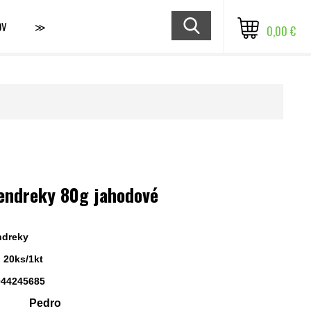
OV
≫
0,00 €
endreky 80g jahodové
ndreky
 20ks/1kt
044245685
Pedro