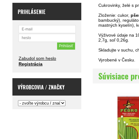
Cukrovinky, želé s p
PRIHLÁSENIE
Zloženie: cukor,
pše
bambucký), regulátor
mastných kyselín), ko
Výživové údaje na 10
2,7g, soľ 0,26g.
Skladujte v suchu, 
Zabudol som heslo
Vyrobené v Česku.
Registrácia
Súvisiace p
VÝROBCOVIA / ZNAČKY