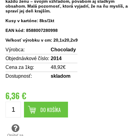
každú ženu – svojím vzhľadom, pôvabom aj sladkým
obsahom. Malá pozornosť, ktorá vyjadrí, že na ňu myslíš, a
spraví jej deň krajším.
Kusy v kartóne: 8ks/1kt
EAN kód: 8588007280998
Veľkosť výrobku v cm: 20,1x20,2x9
Výrobca:
Chocolady
Objednávkové číslo:
2014
Cena za 1kg:
48,92€
Dostupnosť:
skladom
6,36 €
DO KOŠÍKA
Opýtať sa