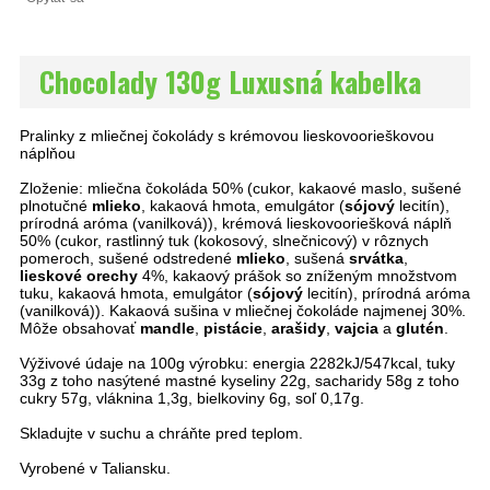
Chocolady 130g Luxusná kabelka
Pralinky z mliečnej čokolády s krémovou lieskovoorieškovou
náplňou
Zloženie: mliečna čokoláda 50% (cukor, kakaové maslo, sušené
plnotučné
mlieko
, kakaová hmota, emulgátor (
sójový
lecitín),
prírodná aróma (vanilková)), krémová lieskovooriešková náplň
50% (cukor, rastlinný tuk (kokosový, slnečnicový) v rôznych
pomeroch, sušené odstredené
mlieko
, sušená
srvátka
,
lieskové orechy
4%, kakaový prášok so zníženým množstvom
tuku, kakaová hmota, emulgátor (
sójový
lecitín), prírodná aróma
(vanilková)). Kakaová sušina v mliečnej čokoláde najmenej 30%.
Môže obsahovať
mandle
,
pistácie
,
arašidy
,
vajcia
a
glutén
.
Výživové údaje na 100g výrobku: energia 2282kJ/547kcal, tuky
33g z toho nasýtené mastné kyseliny 22g, sacharidy 58g z toho
cukry 57g, vláknina 1,3g, bielkoviny 6g, soľ 0,17g.
Skladujte v suchu a chráňte pred teplom.
Vyrobené v Taliansku.